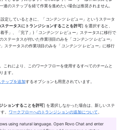
一連のステップを経て作業を進めたい場合は推奨されません。
を設定しているときに、「
コンテンツ レビュー
」というステータ
のステータスにトランジションすることを許可
] を選択すると、
未着手」、「完了」)「
コンテンツ レビュー
」ステータスに移行で
のステータスが付いた作業項目のみを「
コンテンツ レビュー
」
中
」ステータスの作業項目のみを「
コンテンツ レビュー
」に移行
す。これにより、このワークフローを使用するすべてのチームと
ります。
ステップを追加
するオプションも用意されています。
ジションすることを許可
] を選択しなかった場合は、新しいステ
ます。
ワークフローへのトランジションの追加について
。
You can use Rovo to explain and update workflows using natural language. Open Rovo Chat and enter 