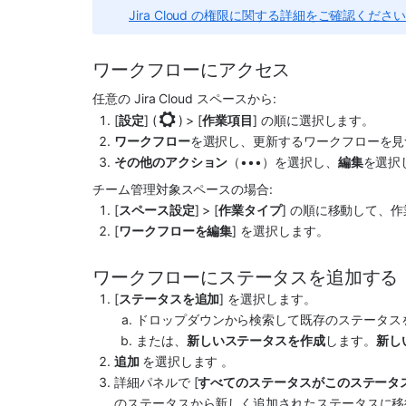
Jira Cloud の権限に関する詳細をご確認くださ
ワークフローにアクセス
任意の Jira Cloud 
スペース
から:
[
設定
] (
) > [
作業項目
] の順に選択します。
ワークフロー
を選択し、更新するワークフローを見
その他のアクション
（•••）を選択し、
編集
を選択
チーム管理対象
スペース
の場合:
[
スペース
設定
] > [
作業タイプ
] の順に移動して、
[
ワークフローを編集
] を選択します。
ワークフローにステータスを追加する
[
ステータスを追加
] を選択します。 
ドロップダウンから検索して既存のステータス
または、
新しいステータスを作成
します。
新し
追加 
を選択します 。
詳細パネルで [
すべてのステータスがこのステータ
のステータスから新しく追加されたステータスに移