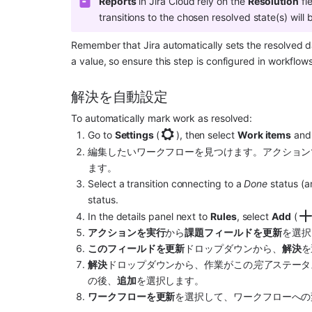
Reports
 in Jira Cloud rely on the 
Resolution
 f
transitions to the chosen resolved state(s) will 
Remember that Jira automatically sets the resolved dat
a value, so ensure this step is configured in workflow
解決を自動設定
To automatically mark work as resolved:
Go to 
Settings 
(
), then select 
Work items
 and
編集したいワークフローを見つけます。アクション
ます。
Select a transition connecting to a 
Done
 status (a
status. 
In the details panel next to 
Rules
, select 
Add
 (
アクションを実行
から
課題フィールドを更新
を選択
このフィールドを更新
ドロップダウンから、
解決
を
解決
ドロップダウンから、作業がこの
完了
ステータ
の後、
追加
を選択します。
ワークフローを更新
を選択して、ワークフローへの