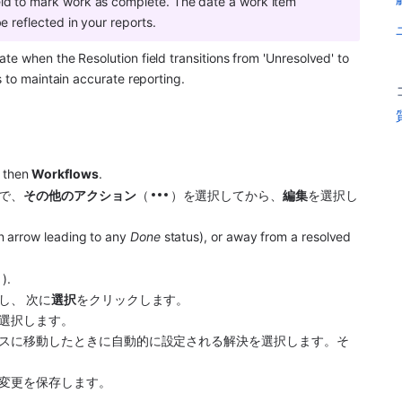
ield to mark work as complete. The date a work item 
be reflected in your reports.
e when the Resolution field transitions from 'Unresolved' to 
s to maintain accurate reporting.
 then 
Workflows
. 
で、
その他
のアクション
（
）を選択してから、
編集
を選択し
n arrow leading to any 
Done
 status), or away from a resolved 
).
し、
次に
選択
をクリックします。
選択します。
スに移動したときに自動的に設定される解決を選択します。そ
変更を保存します。