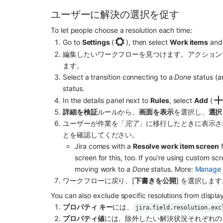
ユーザーに解決の選択を促す
To let people choose a resolution each time:
Go to 
Settings 
(
), then select 
Work items
 and
編集したいワークフローを見つけます。アクション
ます。
Select a transition connecting to a 
Done
 status (a
status. 
In the details panel next to 
Rules
, select 
Add
 (
詳細を検証
ルールから、
画面を表示
を選択し、
選択
ユーザーが作業を「
完了
」に移行したときに表示さ
とを確認してください。 
Jira comes with a 
Resolve work item screen
 
screen for this, too. If you’re using custom sc
moving work to a 
Done
 status. More: 
Manage e
ワークフローに戻り、[
下書きを公開
] を選択しま
You can also exclude specific resolutions from displayi
プロパティ キー
には、
jira.field.resolution.exc
プロパティ値
には、除外したい解決状況それぞれの 