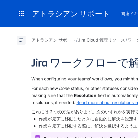
アトラシアン サポート
関連ドキ
アトラシアン サポート
Jira Cloud 管理リソース
ワー
Jira ワークフロー
When configuring your teams' workflows, you might 
For each new 
Done
 status, or other statuses consider
making sure that the 
Resolution
 field is automaticall
resolutions, if needed. 
Read more about resolutions in
これには 2 つの方法があります。次のいずれかを実行
作業が
完了
に移動したときに自動的に解決を設定す
作業を
完了
に移動する際に、解決を選択するようユ