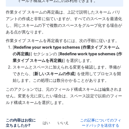
ィールド構成スキームにのみ利用できます。
作業タイプ スキームの再定義は、上記で説明したスキーム バリ
アントの作成と非常に似ていますが、すべてのスペースを最適化
し、同じスキームの下で複数のスペースをグループ化する場合が
ある点が異なります。
作業タイプ スキームを再定義するには、次の手順に従います。
[
Redefine your work type schemes (作業タイプ スキーム
の再定義)
] セクションの [
Redefine work type schemes (作
業タイプ スキームを再定義)
] を選択します。
スキームとスペースに加えられる変更を確認します。準備が
できたら、[
新しいスキームの作成
] を使用してプロセスを開
始します。この処理には数分かかることがあります。
このアクションでは、元のフィールド構成スキームは編集されま
せん。変更を元に戻したい場合は、スペース設定で以前のフィー
ルド構成スキームを選択します。
この内容はお役に
この記事についてのフィ
はい
いいえ
立ちましたか?
ードバックを送信する