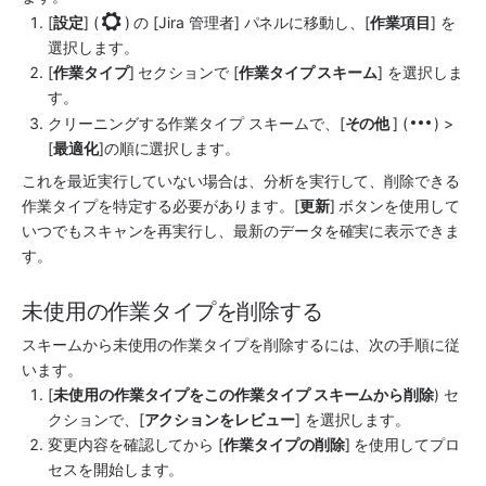
[
設定
] (
) の [Jira 管理者] パネルに移動し、[
作業項目
] を
選択します。 
[
作業タイプ
] セクションで [
作業タイプ スキーム
] を選択しま
す。
クリーニングする作業タイプ スキームで、[
その他 
] (
) > 
[
最適化
]の順に選択します。
これを最近実行していない場合は、分析を実行して、削除できる
作業タイプを特定する必要があります。[
更新
] ボタンを使用して
いつでもスキャンを再実行し、最新のデータを確実に表示できま
す。
未使用の作業タイプを削除する 
スキームから未使用の作業タイプを削除するには、次の手順に従
います。
[
未使用の作業タイプをこの作業タイプ スキームから削除
) セ
クションで、[
アクションをレビュー
] を選択します。
変更内容を確認してから [
作業タイプの削除
] を使用してプロ
セスを開始します。 