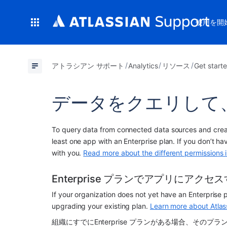
使用を開
アトラシアン サポート
Analytics
リソース
Get start
データをクエリして
To query data from connected data sources and crea
least one 
app
 with an Enterprise plan. If you don’t h
with you. 
Read more about the different permissions i
Enterprise プランでアプリにアクセ
If your organization does not yet have an Enterprise p
upgrading your existing plan. 
Learn more about Atlass
組織にすでにEnterprise プランがある場合、そのプ