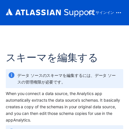
サインイン
スキーマを編集する
データ ソースのスキーマを編集するには、データ ソー
スの管理権限が必要です。
When you connect a data source, the 
Analytics
 app 
automatically extracts the data source’s schemas. It basically 
creates a copy of the schemas in your original data source, 
and you can then edit those schema copies for use in the 
app
Analytics
.