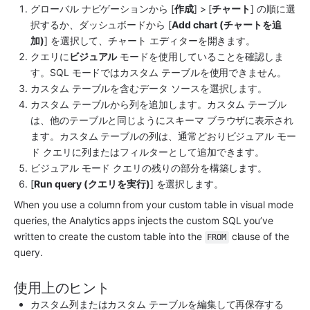
グローバル ナビゲーションから [
作成
] > [
チャート
] の順に選
択するか、ダッシュボードから [
Add chart (チャートを追
加)
] を選択して、チャート エディターを開きます。
クエリに
ビジュアル
 モードを使用していることを確認しま
す。SQL モードではカスタム テーブルを使用できません。
カスタム テーブルを含むデータ ソースを選択します。
カスタム テーブルから列を追加します。カスタム テーブル
は、他のテーブルと同じようにスキーマ ブラウザに表示され
ます。カスタム テーブルの列は、通常どおりビジュアル モー
ド クエリに列またはフィルターとして追加できます。
ビジュアル モード クエリの残りの部分を構築します。
[
Run query (クエリを実行)
] を選択します。
When you use a column from your custom table in visual mode 
queries, the 
Analytics
 apps injects the custom SQL you’ve 
written to create the custom table into the 
 clause of the 
FROM
query.
使用上のヒント
カスタム列またはカスタム テーブルを編集して再保存する