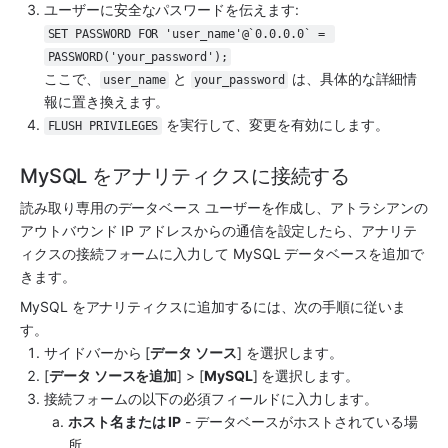
ユーザーに安全なパスワードを伝えます:
SET PASSWORD FOR 'user_name'@`0.0.0.0` = 
PASSWORD('your_password');
ここで、
 と 
 は、具体的な詳細情
user_name
your_password
報に置き換えます。
 を実行して、変更を有効にします。
FLUSH PRIVILEGES
MySQL をアナリティクスに接続する
読み取り専用のデータベース ユーザーを作成し、アトラシアンの
アウトバウンド IP アドレスからの通信を設定したら、
アナリテ
ィクス
の接続フォームに入力して MySQL データベースを追加で
きます。
MySQL を
アナリティクス
に追加するには、次の手順に従いま
す。
サイドバーから [
データ ソース
] を選択します。
[
データ ソースを追加
] > [
MySQL
] を選択します。
接続フォームの以下の必須フィールドに入力します。
ホスト名または IP
 - データベースがホストされている場
所。