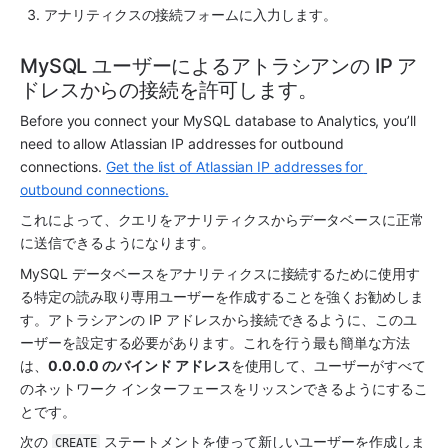
アナリティクス
の接続フォームに入力します。 
MySQL ユーザーによるアトラシアンの IP ア
ドレスからの接続を許可します。
Before you connect your MySQL database to 
Analytics
, you’ll 
need to allow Atlassian IP addresses for outbound 
connections. 
Get the list of Atlassian IP addresses for 
outbound connections.
これによって、クエリを
アナリティクス
からデータベースに正常
に送信できるようになります。
MySQL データベースを
アナリティクス
に接続するために使用す
る特定の読み取り専用ユーザーを作成することを強くお勧めしま
す。アトラシアンの IP アドレスから接続できるように、このユ
ーザーを設定する必要があります。これを行う最も簡単な方法
は、
0.0.0.0 のバインド アドレス
を使用して、ユーザーがすべて
のネットワーク インターフェースをリッスンできるようにするこ
とです。
次の 
 ステートメントを使って新しいユーザーを作成しま
CREATE