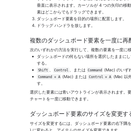
垂直に表示されます。カーソルが 4 つの矢印の
素はどこからでもドラッグできます。
ダッシュボード要素を目的の場所に配置します。
ドラッグ ハンドラを放します。
複数のダッシュボード要素を一度に再
次のいずれかの方法を実行して、複数の要素を一度に
ダッシュボードの何もない場所を選択したままにし
する。
、
、または 
 (Mac) 
Shift
Control
Command
 (Mac) または 
 (Mac
Command + A
Control + A
す。
選択した要素には青いアウトラインが表示されます。要
チャートを一度に移動できます。
ダッシュボード要素のサイズを変更す
サイズを変更するには、ダッシュボード要素の右下隅を
) に変わると、アイテムのサイズを変更できます。