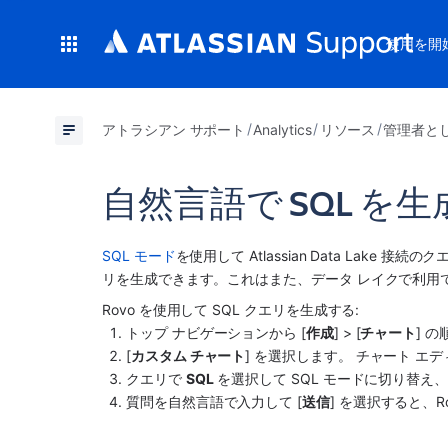
使用を開
アトラシアン サポート
Analytics
リソース
管理者として
自然言語で SQL を生
SQL モード
を使用して Atlassian Data Lake 接
リを生成できます。これはまた、データ レイクで利用
Rovo を使用して SQL クエリを生成する:
トップ ナビゲーションから [
作成
] > [
チャート
] 
[
カスタム チャート
] を選択します。 チャート エ
クエリで 
SQL
 を選択して SQL モードに切り替え
質問を自然言語で入力して [
送信
] を選択すると、R