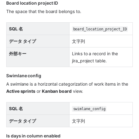
Board location project ID
The space that the board belongs to.
SQL 名
board_location_project_ID
データ タイプ
文字列
外部キー
Links to a record in the 
jira_project table.
Swimlane config 
A swimlane is a horizontal categorization of work items in the 
Active sprints
 or 
Kanban board
 view.
SQL 名
swimlane_config
データ タイプ
文字列
Is days in column enabled 