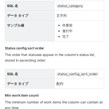
SQL 名
status_category
データ タイプ
文字列
サンプル値
作業前
進行中
完了
Status config sort order
The order that statuses appear in the column's status list, 
stored in ascending order.
SQL 名
status_config_sort_order
データ タイプ
配列
Min work item count
The minimum number of work items the column can contain at 
any time.