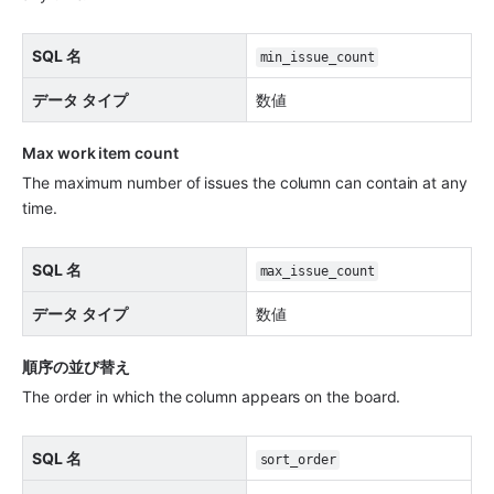
SQL 名
min_issue_count
データ タイプ
数値
Max work item count 
The maximum number of issues the column can contain at any 
time.
SQL 名
max_issue_count
データ タイプ
数値
順序の並び替え
The order in which the column appears on the board.
SQL 名
sort_order