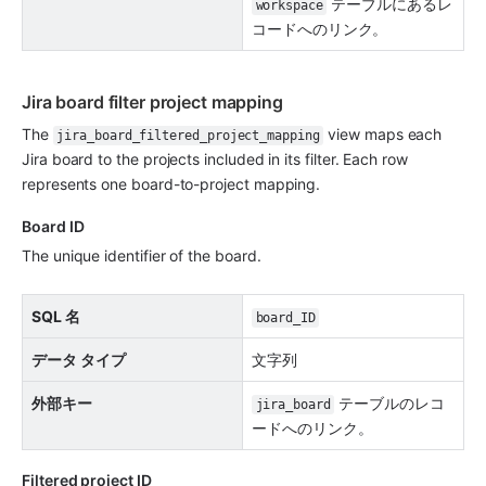
 テーブルにあるレ
workspace
コードへのリンク。
Jira board filter project mapping
The 
 view maps each 
jira_board_filtered_project_mapping
Jira board to the projects included in its filter. Each row 
represents one board-to-project mapping.
Board ID 
The unique identifier of the board.
SQL 名
board_ID
データ タイプ
文字列
外部キー
 テーブルのレコ
jira_board
ードへのリンク。
Filtered project ID 