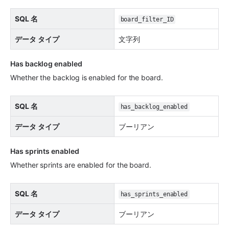
SQL 名
board_filter_ID
データ タイプ
文字列
Has backlog enabled 
Whether the backlog is enabled for the board.
SQL 名
has_backlog_enabled
データ タイプ
ブーリアン
Has sprints enabled
Whether sprints are enabled for the board. 
SQL 名
has_sprints_enabled
データ タイプ
ブーリアン