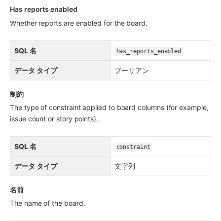
Has reports enabled
Whether reports are enabled for the board.
SQL 名
has_reports_enabled
データ タイプ
ブーリアン
制約
The type of constraint applied to board columns (for example, 
issue count or story points).
SQL 名
constraint
データ タイプ
文字列
名前
The name of the board.