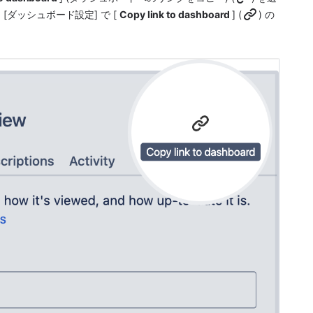
 > [ダッシュボード設定] で [ 
Copy link to dashboard 
] (
) の