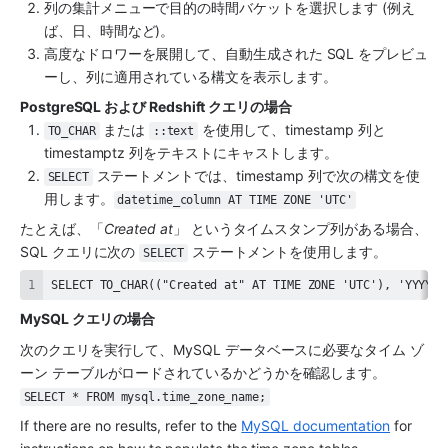
列の集計メニューで目的の時間バケットを選択します (例え
ば、日、時間など)。
高度なドロワーを展開して、自動生成された SQL をプレビュ
ーし、列に適用されている構文を表示します。
PostgreSQL および Redshift クエリの場合
 または 
 を使用して、timestamp 列と 
TO_CHAR
::text
timestamptz 列をテキストにキャストします。
 ステートメントでは、timestamp 列で次の構文を使
SELECT
用します。
datetime_column AT TIME ZONE 'UTC'
たとえば、「
Created at
」 というタイムスタンプ列がある場合、
SQL クエリに次の 
 ステートメントを使用します。
SELECT
SELECT TO_CHAR(("Created at" AT TIME ZONE 'UTC'), 'YYYY-M
MySQL クエリの場合
次のクエリを実行して、MySQL データベースに必要なタイム ゾ
ーン テーブルがロードされているかどうかを確認します。
SELECT * FROM mysql.time_zone_name;
If there are no results, refer to the 
MySQL documentation
 for 