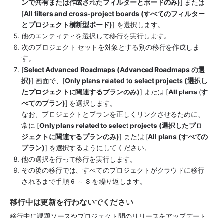
ンで共有または作成されたフィルターとボードのみ)
] または 
[
All filters and cross-project boards (すべてのフィルター
とプロジェクト横断型ボード)
] を選択します。 
他のエンティティを選択して移行を実行します。
次のプロジェクト セットを対象とする別の移行を作成しま
す。
[
Select Advanced Roadmaps (Advanced Roadmaps の選
択)
] 画面で、[
Only plans related to select projects (選択し
たプロジェクトに関連するプランのみ)
] または [
All plans (す
べてのプラン)
] を選択します。
なお、プロジェクトとプランを正しくリンクさせるために、
常に [
Only plans related to select projects (選択したプロ
ジェクトに関連するプランのみ)
] または [
All plans (すべての
プラン)
] を選択するようにしてください。
他の選択を行って移行を実行します。
その後の移行では、すべてのプロジェクトがクラウドに移行
されるまで手順 6 ～ 8 を繰り返します。
移行中は更新を行わないでください
移行中に課題ソースやプロジェクト間のリリースをアップデート