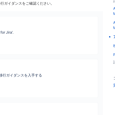
移行ガイダンスをご確認ください。
A
M
A
M
or Jira'.
P
」のクラウド移行ガイダンスを入手する