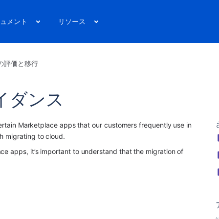
ュメント
リソース
の評価と移行
イダンス
rtain 
Marketplace app
s that our customers frequently use in 
 migrating to cloud.
ace app
s, it’s important to understand that the migration of 