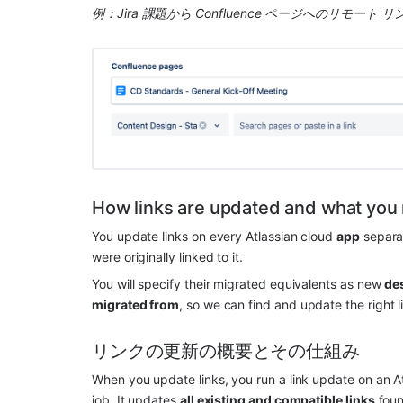
例：Jira 課題から Confluence ページへのリモート リ
How links are updated and what you
You update links on every Atlassian cloud 
app
 separa
were originally linked to it.
You will specify their migrated equivalents as new 
de
migrated from
, so we can find and update the right l
リンクの更新の概要とその仕組み
When you update links, you run a link update on an At
job. It updates 
all existing and compatible links
 foun