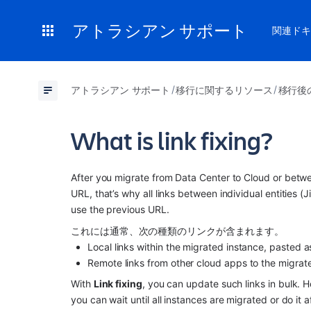
アトラシアン サポート
関連ドキ
アトラシアン サポート
移行に関するリソース
移行後
What is link fixing?
After you migrate from Data Center to Cloud or betwee
URL, that’s why all links between individual entities (
use the previous URL.
これには通常、次の種類のリンクが含まれます。
Local links within the migrated instance, pasted 
Remote links from other cloud 
app
s to the migrat
With 
Link fixing
, you can update such links in bulk. H
you can wait until all instances are migrated or do it a