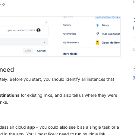
ンク
H
 need
tely. Before you start, you should identify all instances that 
stinations
 for existing links, and also tell us where they were 
inks.
lassian cloud 
app
 – you could also see it as a single task or a 
d in the 
app
. You’ll most likely need to run multiple link 