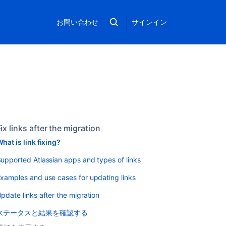
お問い合わせ
サインイン
ix links after the migration
hat is link fixing?
upported Atlassian apps and types of links
xamples and use cases for updating links
pdate links after the migration
ステータスと結果を確認する