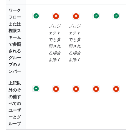
ワーク
フロー
または
プロジ
プロジ
権限ス
ェクト
ェクト
キーム
でも参
でも参
で参照
照され
照され
される
る場合
る場合
グルー
を除く
を除く
プのメ
ンバー
上記以
外のそ
の他す
べての
ユーザ
ーとグ
ループ