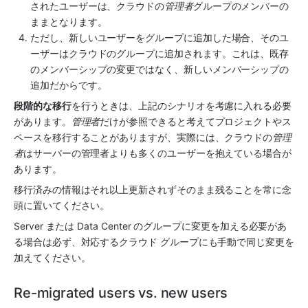
されたユーザーは、クラウドの
管理者
グループのメンバーの
ままとなります。
ただし、新しいユーザーをグループに追加した場合、そのユ
ーザーはクラウドのグループに追加されます。これは、既存
のメンバーシップの変更ではなく、新しいメンバーシップの
追加だからです。
段階的な移行
を行うときは、上記のシナリオを考慮に入れる必要
があります。
管理者
だけが参照できると考えてプロジェクトやス
ペースを移行することがありますが、実際には、クラウドの
管理
者
はサーバーの管理者よりも多くのユーザーを抱えている場合が
あります。 
移行済みの情報はそれ以上更新されずそのまま残ることを常に念
頭に置いてください。
Server または Data Center のグループに変更を加える必要があ
る場合は必ず、対応するクラウド グループにも手動で同じ変更を
加えてください。
Re-migrated users vs. new users