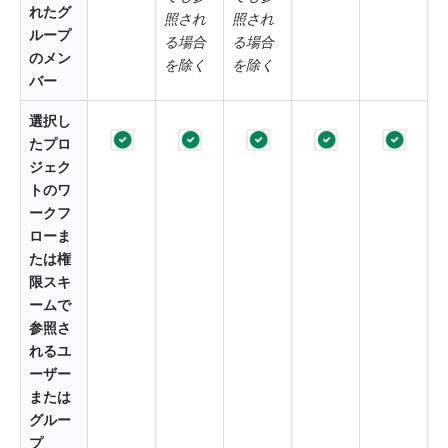
れたグ
照され
照され
ループ
る場合
る場合
のメン
を除く
を除く
バー
選択し
たプロ
ジェク
トのワ
ークフ
ローま
たは権
限スキ
ームで
参照さ
れるユ
ーザー
または
グルー
プ