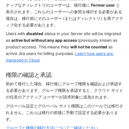
ティブなディレクトリのユーザーは、移行後に 
Former user
 と
表示されます。これらのユーザーへの参照を移行する必要がある
場合は、移行前にそのユーザー (またはディレクトリ) を再アクテ
ィブ化する必要があります。
Users with 
disabled
 status in your Server site will be migrated 
as 
active but without any app access 
(previously known as 
product access). This means they 
will not be counted
 as 
active Jira users for billing purposes. 
Learn how users are 
managed in Cloud
権限の確認と承認
初めて移行した場合、移行後にグループ権限を確認および承認す
る必要があります。グループ権限を承認すると、クラウド サイト
の任意のアクティブ ユーザーが請求対象に追加されます。
グローバル設定とグローバル サイト権限はこのツールでは移行さ
れません。これらは移行の前後に手動で設定する必要がありま
す。
グループと権限の移行方法についてご確認ください。