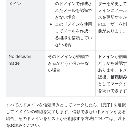
メイン
のドメインで作成さ
ザーを変更して、
れたメールを認識で
メインにメール ア
きない場合
スを更新するか、
このドメインを使用
のユーザーを削除
してメールを作成す
要があります。
る組織を信頼してい
ない場合
No decision 
そのドメインが信頼で
ドメインが信頼で
made
きるかどうか分からな
どうかを確認する
い場合
あります。ドメイ
認後、
信頼済みド
としてマークする
を続行できます。
すべてのドメインを信頼済みとしてマークしたら、[
完了
] を選択
してドメインの確認を完了します。信頼できないドメインがある
場合、そのドメインをリストから削除する方法については、以下
をお読みください。