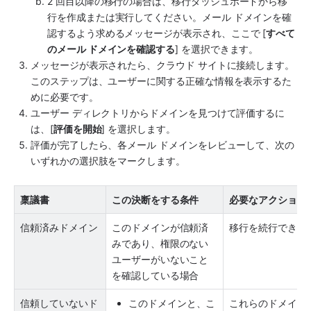
2 回目以降の移行の場合は、移行ダッシュボードから移
行を作成または実行してください。メール ドメインを確
認するよう求めるメッセージが表示され、ここで [
すべて
のメール ドメインを確認する
] を選択できます。
メッセージが表示されたら、クラウド サイトに接続します。
このステップは、ユーザーに関する正確な情報を表示するた
めに必要です。
ユーザー ディレクトリからドメインを見つけて評価するに
は、[
評価を開始
] を選択します。
評価が完了したら、各メール ドメインをレビューして、次の
いずれかの選択肢をマークします。
稟議書
この決断をする条件
必要なアクション
信頼済みドメイン
このドメインが信頼済
移行を続行できま
みであり、権限のない
ユーザーがいないこと
を確認している場合
信頼していないド
このドメインと、こ
これらのドメイン