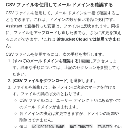
CSV ファイルを使用してメール ドメインを確認する
CSV ファイルを使用して、メール ドメインを一括で確認するこ
ともできます。これは、ドメインの数が多い場合に便利です。
Assistant で直接行った変更は、ファイルに反映されます。同様
に、ファイルをアップロードし直した後でも、さらに変更を加え
ることができます。*これは 
Bitbucket Cloud では使用できませ
ん
。
CSV ファイルを使用するには、次の手順を実行します。
[
すべてのメール ドメインを確認する
] 画面にアクセスしま
す。詳細な手順については、上記のセクションを参照してく
ださい。
[
CSV ファイルをダウンロード
] を選択します。
ファイルを編集して、各ドメインに決定のマークを付けま
す。ファイルの詳細は次のとおりです。
CSV ファイルには、ユーザー ディレクトリにあるすべて
のメール ドメインが含まれます。
各ドメインの決定は変更できますが、ドメインの追加や
削除はできません。
値は、
、
、
 のい
NO_DECISION_MADE
NOT_TRUSTED
TRUSTED