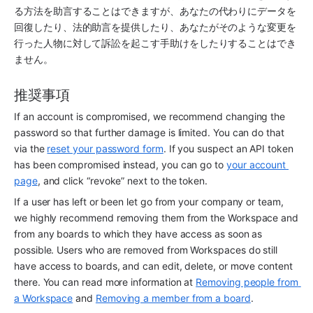
る方法を助言することはできますが、あなたの代わりにデータを
回復したり、法的助言を提供したり、あなたがそのような変更を
行った人物に対して訴訟を起こす手助けをしたりすることはでき
ません。
推奨事項
If an account is compromised, we recommend changing the 
password so that further damage is limited. You can do that 
via the 
reset your password form
. If you suspect an API token 
has been compromised instead, you can go to 
your account 
page
, and click “revoke” next to the token.
If a user has left or been let go from your company or team, 
we highly recommend removing them from the Workspace and 
from any boards to which they have access as soon as 
possible. Users who are removed from Workspaces do still 
have access to boards, and can edit, delete, or move content 
there. You can read more information at 
Removing people from 
a Workspace
 and 
Removing a member from a board
.