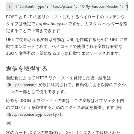
{"Content-Type": "text/plain", "X-My-Custom-Header": "My 
POST と PUT の各リクエストに対するペイロードのコンテンツ
タイプは既定で 
application/json
 ですが、カスタム ヘッダーを指
定することで上書きできます。
URL で使用される変数は有効な URL を作成するために URL に自
動でエンコードされて、ペイロードで使用される変数は有効な 
JSON 文字列の一部になるように自動でエスケープされます。
返信を取得する
自動化によって HTTP リクエストを発行した後、結果は 
 変数に格納されて、自動化にある以降のアクシ
{httpresponse}
ョンの一部として使用できます。 
応答が JSON オブジェクトの際は、この変数はオブジェクト内
のプロパティを取得するためのアクセス表記を提供します (例: 
)。
{httpresponse.myproperty}
例
:
次のカード ボタンの自動化は、GET リクエストで取得された 