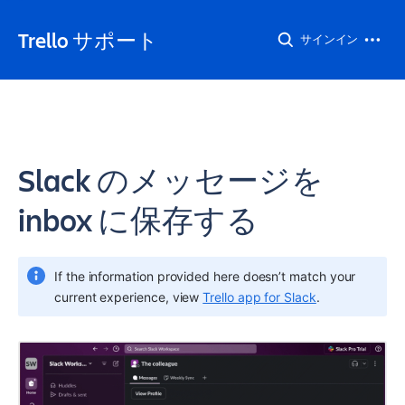
Trello サポート
サインイン
Slack のメッセージを
inbox に保存する
If the information provided here doesn’t match your 
current experience, view 
Trello app for Slack
.