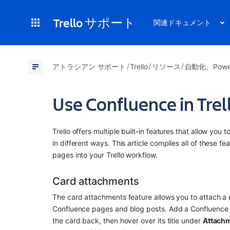
Trello サポート
関連ドキュメント
アトラシアン サポート
Trello
リソース
自動化、Powe
Use Confluence in Trel
Trello offers multiple built-in features that allow yo
in different ways. This article compiles all of these 
pages into your Trello workflow.
Card attachments
The card attachments feature allows you to attach a m
Confluence pages and blog posts. Add a Confluence l
the card back, then hover over its title under 
Attach