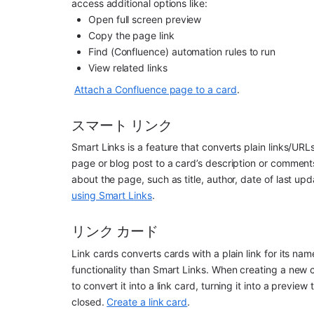
access additional options like:
Open full screen preview
Copy the page link
Find (Confluence) automation rules to run
View related links
Attach a Confluence page to a card
.
スマート リンク
Smart Links is a feature that converts plain links/URLs
page or blog post to a card’s description or comments
about the page, such as title, author, date of last upd
using Smart Links
.
リンク カード
Link cards converts cards with a plain link for its name/
functionality than Smart Links. When creating a new c
to convert it into a link card, turning it into a previe
closed. 
Create a link card
.