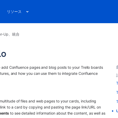
リソース
r-Up、統合
lo
u to add Confluence pages and blog posts to your Trello boards 
features, and how you can use them to integrate Confluence 
T
ultitude of files and web pages to your cards, including 
T
ink to a card by copying and pasting the page link/URL on 
U
ments
 to see detailed information about the content, as well as 