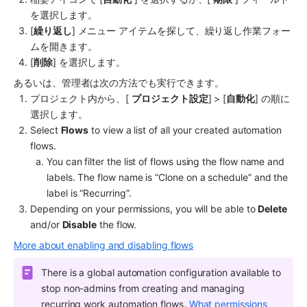
を選択します。
[
繰り返し
] メニュー アイテムを探して、繰り返し作業フォー
ムを開きます。
[
削除
] を選択します。
あるいは、管理者は次の方法でも実行できます。
プロジェクト内から、[ 
プロジェクト設定
] > [
自動化
] の順に
選択します。
Select 
Flows
 to view a list of all your created automation 
flows.
You can filter the list of flows using the flow name and 
labels. The flow name is “Clone on a schedule” and the 
label is “Recurring”.
Depending on your permissions, you will be able to 
Delete
and/or 
Disable
 the flow.
More about enabling and disabling flows
There is a global automation configuration available to 
stop non-admins from creating and managing 
recurring work automation flows. 
What permissions 