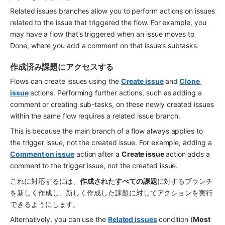
Related issues branches allow you to perform actions on issues 
related to the issue that triggered the flow. For example, you 
may have a flow that’s triggered when an issue moves to 
Done, where you add a comment on that issue’s subtasks.
作成済み課題にアクセスする
Flows can create issues using the 
Create issue
and 
Clone 
issue
actions. Performing further actions, such as adding a 
comment or creating sub-tasks, on these newly created issues 
within the same flow requires a related issue branch.
This is because the main branch of a flow always applies to 
the trigger issue, not the created issue. For example, adding a 
Comment on issue
 action after a 
Create issue 
action adds a 
comment to the trigger issue, not the created issue.
これに対応するには、
作成されたすべての課題
に対するブランチ
を新しく作成し、新しく作成した課題に対してアクションを実行
できるようにします。
Alternatively, you can use the 
Related issues
condition (
Most 