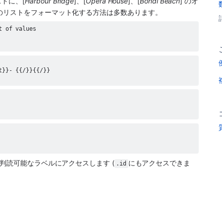
ストに、[
Harbour Bridge
]、[
Opera House
]、[
Bondi Beach
] のオ
のリストをフォーマット化する方法は多数あります。
判読可能なラベルにアクセスします (
にもアクセスできま
.id