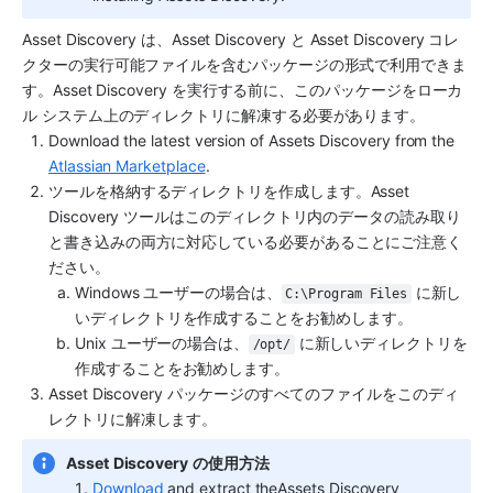
Asset Discovery
 は、
Asset Discovery
 と 
Asset Discovery
 コレ
クターの実行可能ファイルを含むパッケージの形式で利用できま
す。
Asset Discovery
 を実行する前に、このパッケージをローカ
ル システム上のディレクトリに解凍する必要があります。
Download the latest version of 
Assets Discovery
 from the 
Atlassian Marketplace
.
ツールを格納するディレクトリを作成します。
Asset 
Discovery
 ツールはこのディレクトリ内のデータの読み取り
と書き込みの両方に対応している必要があることにご注意く
ださい。 
Windows ユーザーの場合は、
 に新し
C:\Program Files
いディレクトリを作成することをお勧めします。
Unix ユーザーの場合は、
 に新しいディレクトリを
/opt/
作成することをお勧めします。
Asset Discovery
 パッケージのすべてのファイルをこのディ
レクトリに解凍します。
Asset
Discovery
の使用方法
Download 
and extract the
Assets Discovery