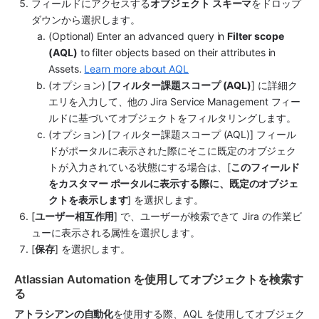
フィールドにアクセスする
オブジェクト スキーマ
をドロップ
ダウンから選択します。
(Optional) Enter an advanced query in 
Filter scope 
(AQL)
 to filter objects based on their attributes in 
Assets. 
Learn more about AQL
(オプション) [
フィルター課題スコープ (AQL)
] に詳細ク
エリを入力して、他の Jira Service Management フィー
ルドに基づいてオブジェクトをフィルタリングします。
(オプション) [フィルター課題スコープ (AQL)] フィール
ドがポータルに表示された際にそこに既定のオブジェク
トが入力されている状態にする場合は、[
このフィールド
をカスタマー ポータルに表示する際に、既定のオブジェ
クトを表示します
] を選択します。
[
ユーザー相互作用
] で、ユーザーが検索できて Jira の作業ビ
ューに表示される属性を選択します。
[
保存
] を選択します。
Atlassian Automation を使用してオブジェクトを検索す
る
アトラシアンの自動化
を使用する際、AQL を使用してオブジェク