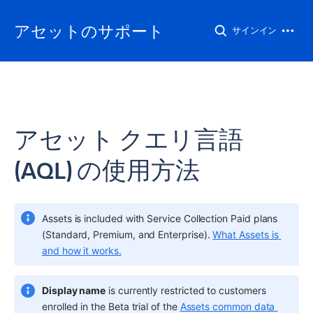
アセットのサポート
サインイン
アセット クエリ言語
(AQL) の使用方法
Assets
 is included with Service Collection Paid plans 
(Standard, Premium, and Enterprise). 
What Assets is 
and how it works.
Display name
 is currently restricted to customers 
enrolled in the Beta trial of the 
Assets common data 