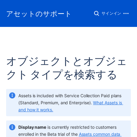
アセットのサポート
サインイン
オブジェクトとオブジェ
クト タイプを検索する
Assets
 is included with Service Collection Paid plans 
(Standard, Premium, and Enterprise). 
What Assets is 
and how it works.
Display name
 is currently restricted to customers 
enrolled in the Beta trial of the 
Assets common data 