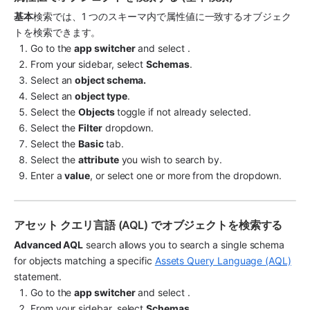
基本
検索では、1 つのスキーマ内で属性値に一致するオブジェク
トを検索できます。
Go to the 
app switcher
 and select 
.
From your sidebar, select 
Schemas
.
Select an 
object schema. 
Select an 
object type
.
Select the 
Objects 
toggle if not already selected.
Select the 
Filter
 dropdown.
Select the 
Basic 
tab.
Select the 
attribute
 you wish to search by.
Enter a 
value
, or select one or more from the dropdown.
アセット クエリ言語 (AQL) でオブジェクトを検索する
Advanced AQL
 search allows you to search a single schema 
for objects matching a specific 
Assets Query Language (AQL)
statement.
Go to the 
app switcher
 and select 
.
From your sidebar, select 
Schemas
.