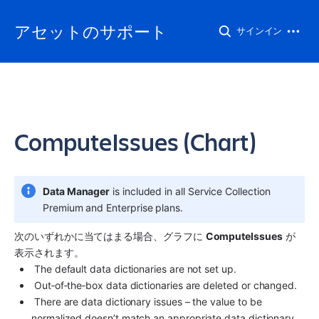
アセットのサポート
サインイン
ComputeIssues (Chart)
Data Manager
 is included in all Service Collection 
Premium and Enterprise plans.
次のいずれかに当てはまる場合、グラフに 
ComputeIssues
 が
表示されます。
 The default data dictionaries are not set up. 
 Out‑of‑the‑box data dictionaries are deleted or changed. 
 There are data dictionary issues – the value to be 
normalized doesn’t match an appropriate data dictionary 