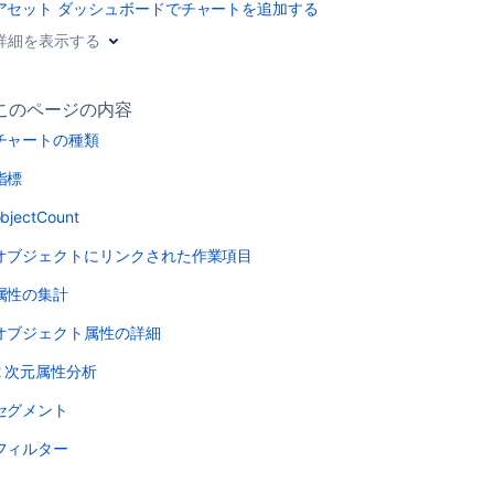
アセット ダッシュボードでチャートを追加する
詳細を表示する
このページの内容
チャートの種類
指標
bjectCount
オブジェクトにリンクされた作業項目
属性の集計
オブジェクト属性の詳細
2 次元属性分析
セグメント
フィルター