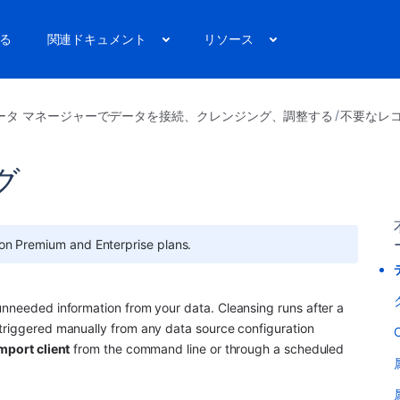
る
関連ドキュメント
リソース
ータ マネージャーでデータを接続、クレンジング、調整する
不要なレ
グ
ction Premium and Enterprise plans.
 unneeded information from your data. Cleansing runs after a 
triggered manually from any data source configuration 
C
mport client
 from the command line or through a scheduled 