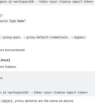
space-id <workspaceId> --token <your-cleanse-import-token>
l"
ource Type Name"
, 
, 
--proxy-pass
--proxy-default-credentials
--bypass-
ors encountered.
Linux)
nt folders:
e-id <workspaceId> --token <your-cleanse-import-token>
, proxy options) are the same as above.
--object