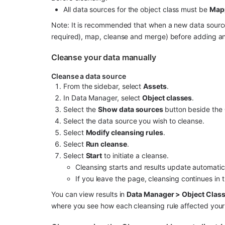
All data sources for the object class must be 
Map
Note: It is recommended that when a new data source 
required), map, cleanse and merge) before adding an
Cleanse your data manually
Cleanse a data source
From the sidebar, select 
Assets
.
In Data Manager, select 
Object classes
.
Select the 
Show data sources 
button beside the 
Select the data source you wish to cleanse.
Select 
Modify cleansing rules
.
Select 
Run cleanse
.
Select 
Start
 to initiate a cleanse.
Cleansing starts and results update automatica
If you leave the page, cleansing continues in
You can view results in 
Data Manager > Object Class
where you see how each cleansing rule affected your