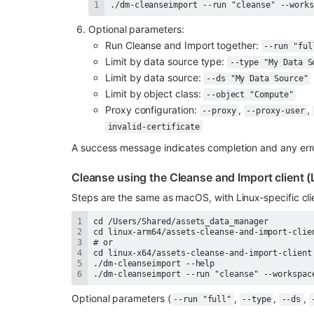
./dm-cleanseimport --run "cleanse" --work
Optional parameters:
Run Cleanse and Import together: 
--run "ful
Limit by data source type: 
--type "My Data S
Limit by data source: 
--ds "My Data Source"
Limit by object class: 
--object "Compute"
Proxy configuration: 
, 
, 
--proxy
--proxy-user
invalid-certificate
A success message indicates completion and any err
Cleanse using the Cleanse and Import client (
Steps are the same as macOS, with Linux‑specific clie
./dm-cleanseimport --run "cleanse" --workspac
Optional parameters (
, 
, 
, 
--run "full"
--type
--ds