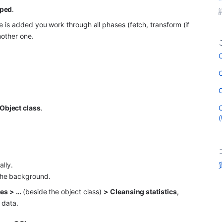
ped
.
is added you work through all phases (fetch, transform (if 
other one.
C
C
C
C
Object class
.
lly.
 the background.
es > … 
(beside the object class) 
> Cleansing statistics
, 
 data.