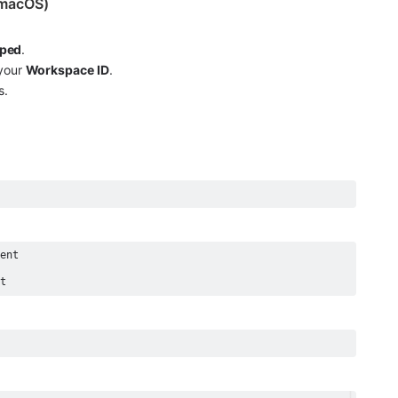
(macOS)
ped
.
your 
Workspace ID
.
s.
nt