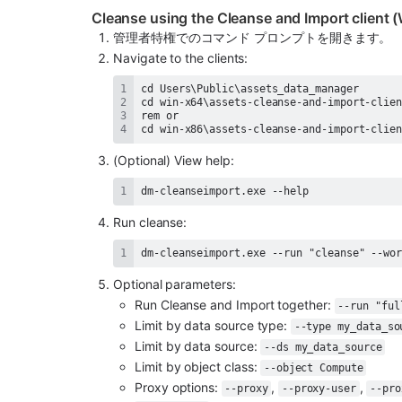
Cleanse using the Cleanse and Import client
管理者特権でのコマンド プロンプトを開きます。
Navigate to the clients:
cd win-x86\assets-cleanse-and-import-clie
(Optional) View help:
dm-cleanseimport.exe --help
Run cleanse:
dm-cleanseimport.exe --run "cleanse" --wo
Optional parameters:
Run Cleanse and Import together: 
--run "ful
Limit by data source type: 
--type my_data_so
Limit by data source: 
--ds my_data_source
Limit by object class: 
--object Compute
Proxy options: 
, 
, 
--proxy
--proxy-user
--pro