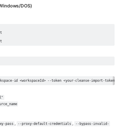
 (Windows/DOS)
nt
rkspace-id <workspaceId> --token <your-cleanse-import-token>
l"
urce_name
, 
, 
xy-pass
--proxy-default-credentials
--bypass-invalid-