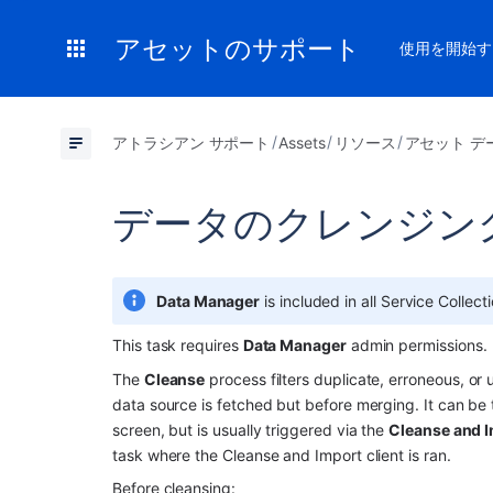
アセットのサポート
使用を開始す
アトラシアン サポート
Assets
リソース
アセット デ
データのクレンジン
Data Manager
 is included in all Service Colle
This task requires 
Data Manager
 admin permissions.
The 
Cleanse
 process filters duplicate, erroneous, or
data source is fetched but before merging. It can be 
screen, but is usually triggered via the 
Cleanse and I
task where the Cleanse and Import client is ran.
Before cleansing: