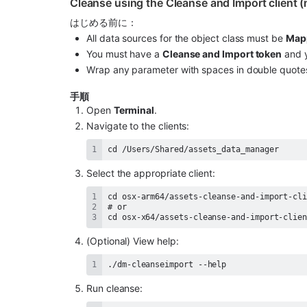
Cleanse using the Cleanse and Import client 
はじめる前に：
All data sources for the object class must be 
Map
You must have a 
Cleanse and Import token
 and 
Wrap any parameter with spaces in double quote
手順
Open 
Terminal
.
Navigate to the clients:
cd /Users/Shared/assets_data_manager
Select the appropriate client:
cd osx-x64/assets-cleanse-and-import-clie
(Optional) View help:
./dm-cleanseimport --help
Run cleanse: