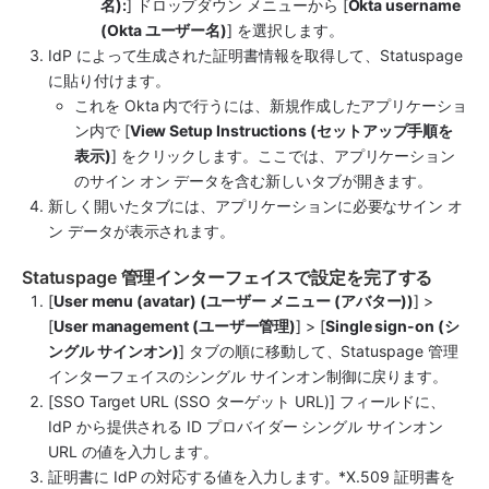
名):
] ドロップダウン メニューから [
Okta username 
(Okta ユーザー名)
] を選択します。
IdP によって生成された証明書情報を取得して、Statuspage 
に貼り付けます。
これを Okta 内で行うには、新規作成したアプリケーショ
ン内で [
View Setup Instructions (セットアップ手順を
表示)
] をクリックします。ここでは、アプリケーション
のサイン オン データを含む新しいタブが開きます。
新しく開いたタブには、アプリケーションに必要なサイン オ
ン データが表示されます。
Statuspage 管理インターフェイスで設定を完了する
[
User menu (avatar) (ユーザー メニュー (アバター))
] > 
[
User management (ユーザー管理)
] > [
Single sign-on (シ
ングル サインオン)
] タブの順に移動して、Statuspage 管理
インターフェイスのシングル サインオン制御に戻ります。
[SSO Target URL (SSO ターゲット URL)] フィールドに、
IdP から提供される ID プロバイダー シングル サインオン 
URL の値を入力します。
証明書に IdP の対応する値を入力します。*X.509 証明書を