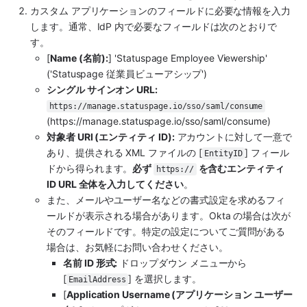
カスタム アプリケーションのフィールドに必要な情報を入力
します。通常、IdP 内で必要なフィールドは次のとおりで
す。
[
Name (名前):
] 'Statuspage Employee Viewership' 
('Statuspage 従業員ビューアシップ')
シングル サインオン URL:
https://manage.statuspage.io/sso/saml/consume
(https://manage.statuspage.io/sso/saml/consume)
対象者 URI (エンティティ ID):
 アカウントに対して一意で
あり、提供される XML ファイルの [
] フィール
EntityID
ドから得られます。
必ず 
 を含むエンティティ 
https://
ID URL 全体を入力してください
。
また、メールやユーザー名などの書式設定を求めるフィ
ールドが表示される場合があります。Okta の場合は次が
そのフィールドです。特定の設定についてご質問がある
場合は、お気軽にお問い合わせください。
名前 ID 形式:
 ドロップダウン メニューから 
[
] を選択します。
EmailAddress
[
Application Username (アプリケーション ユーザー