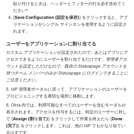
貼り付けるときは、ヘッダーとフッターの行を必ず含めてく
ださい*
[
Save Configuration (設定を保存)
] をクリックすると、アプ
リケーションがシングル サインオンを使用するように設定さ
れます。
ユーザーをアプリケーションに割り当てる
カスタム アプリケーションが設定されたので、あとはアプリにア
クセスできるようにユーザーを割り当てるだけです。
管理者アカ
ウントを設定しただけなので、既存の Statuspage アカウントを
持つチーム メンバーのみが Statuspage にログインできることに
ご注意ください。
5. IdP 管理者ポータルに戻って、アプリケーションのユーザーを
プロビジョニングする適切な場所に移動します。
6. Okta 内では、利用可能なすべてのユーザーを含むモーダルが
表示されます。アクセスを付与するには、特定のユーザーに対し
て [
Assign (割り当て)
] をクリックして作業を終えたら [
Done 
(完了)
] をクリックします。これは、他の IdP でもかなり似てい
るはずです。