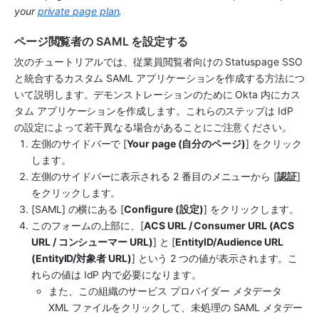
your 
private page plan
.
ページ閲覧者の SAML を設定する
次のチュートリアルでは、従業員閲覧者向けの Statuspage SSO 
と統合するカスタム SAML アプリケーションを作成する方法につ
いて説明します。デモンストレーションのために Okta 内にカス
タム アプリケーションを作成します。これらのステップは IdP 
の設定によって若干異なる場合があることにご注意ください。
左側のサイドバーで [
Your page (自分のページ)
] をクリック
します。
左側のサイドバーに表示される 2 番目のメニューから [
認証
] 
をクリックします。
[SAML] の横にある [
Configure (設定)
] をクリックします。
このフォームの上部に、[
ACS URL / Consumer URL (ACS 
URL / コンシューマー URL)
] と [
EntityID/Audience URL 
(EntityID/対象者 URL)
] という 2 つの値が表示されます。こ
れらの値は IdP 内で必要になります。
また、この組織のサービス プロバイダー メタデータ 
XML ファイルをクリックして、未処理の SAML メタデー