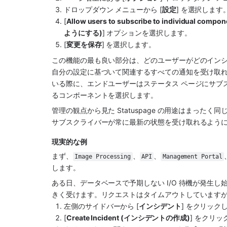
ドロップダウン メニューから [
設定
] を選択します
[
Allow users to subscribe to indivi
ようにする)
] オプションを選択します。
[
変更を保存
] を選択します。
この機能の最も良い部分は、どのユーザーがどのイン
自分の設定に基づいて関連するすべての通知を受け取れる
いる際に、エンドユーザーはステータス ページにサブス
るコンポーネントを選択します。 
管理の観点から見た Statuspage の用途はまっ
サブスクライバーが常に最新の状態を受け取れるよう
現実的な例
まず、
、
、
Image Processing
API
Management Portal
します。
ある日、データベースで予期しない I/O 待機が発生
きく受けます。リクエストはタイムアウトしています
左側のサイドバーから [
インシデント
] をクリック
[
Create Incident (インシデントの作成)
] をクリ