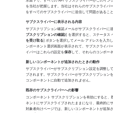
水面下で、すべての API サブスクライバーがこのイ
を当社が把握します。当社はそれらのサブスクライバ
をすべてのサブスクライバーに送信して問題があるこ
サブクスライバーに表示される内容
サブスクリプション確認メールがサブスクライバーに送
ブスクリプションの確認)
] を選択すると、ステータス
を受け取る
] ボタンを選択してメール アドレスを入力し
ンポーネント選択画面が表示されて、サブスクライバ
イバーはこれらの設定を
保存
して、それらのコンポー
新しいコンポーネントが追加されたときの動作
サブスクライバーがサブスクリプション設定を調整し
ブされます。サブスクライバーがサブスクリプション
コンポーネントに自動で追加され
ません
。
既存のサブスクライバーへの影響
コンポーネント サブスクリプションを有効にすると、
ネントにサブスクライブされたままになり、最終的に
対象者向けページでは、新しいコンポーネントが追加さ