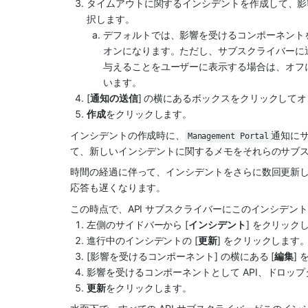
タイムアウトに関するインシデントを作成して、影
択します。
デフォルトでは、影響を受けるコンポーネントを
オンになります。ただし、サブスクライバーに
与えることをユーザーに表示する場合は、オフ
います。
[
通知の送信
] の横にあるボックスをクリックしてオ
作成
をクリックします。
インシデントの作成時に、
通知に
Management Portal
て、新しいインシデントに関するメモをそれらのサブ
時間の経過に伴って、インシデントをさらに数回更新しま
応答も遅くなります。
この時点で、API サブスクライバーにこのインシデン
左側のサイドバーから [
インシデント
] をクリック
進行中のインシデントの [
更新
] をクリックします
[影響を受けるコンポーネント] の横にある [
編集
]
影響を受けるコンポーネントとして API、ドロッ
更新
をクリックします。