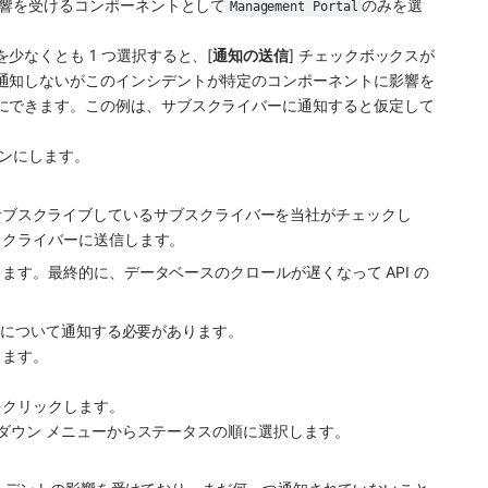
響を受けるコンポーネントとして
のみを選
Management Portal
少なくとも 1 つ選択すると、[
通知の送信
] チェックボックスが
通知しないがこのインシデントが特定のコンポーネントに影響を
にできます。この例は、サブスクライバーに通知すると仮定して
ンにします。 
サブスクライブしているサブスクライバーを当社がチェックし
スクライバーに送信します。
す。最終的に、データベースのクロールが遅くなって API の
トについて通知する必要があります。
します。
。
 をクリックします。
プダウン メニューからステータスの順に選択します。