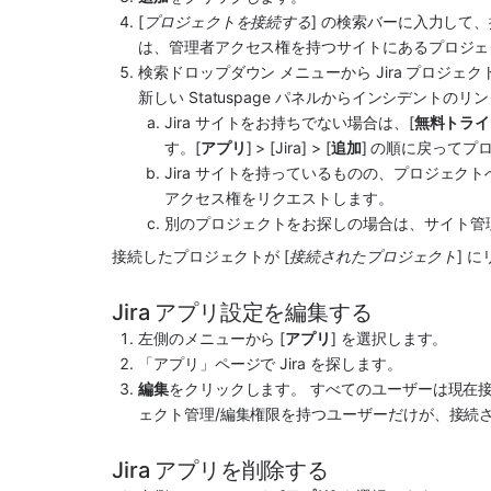
[
プロジェクトを接続する
] の検索バーに入力して
は、管理者アクセス権を持つサイトにあるプロジェ
検索ドロップダウン メニューから 
Jira
 プロジェク
新しい Statuspage パネルからインシデント
Jira
 サイトをお持ちでない場合は、[
無料トライ
す。[
アプリ
] > [
Jira
] > [
追加
] の順に戻って
Jira
 サイトを持っているものの、プロジェク
アクセス権をリクエストします。
別のプロジェクトをお探しの場合は、サイト管
接続したプロジェクトが [
接続されたプロジェクト
] 
Jira アプリ設定を編集する
左側のメニューから [
アプリ
] を選択します。
「アプリ」ページで 
Jira
 を探します。
編集
をクリックします。 すべてのユーザーは現在接続
ェクト管理/編集権限を持つユーザーだけが、接続
Jira アプリを削除する