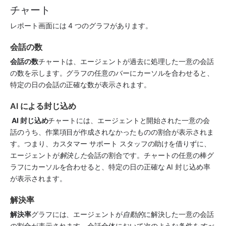
チャート
レポート画面には 4 つのグラフがあります。
会話の数
会話の数
チャートは、エージェントが過去に処理した一意の会話
の数を示します。グラフの任意のバーにカーソルを合わせると、
特定の日の会話の正確な数が表示されます。
AI による封じ込め
 AI 封じ込め
チャートには、エージェントと開始された一意の会
話のうち、作業項目が作成されなかったものの割合が表示されま
す。つまり、カスタマー サポート スタッフの助けを借りずに、
エージェントが
解決した
会話の割合です。チャートの任意の棒グ
ラフにカーソルを合わせると、特定の日の正確な AI 封じ込め率
が表示されます。
解決率
解決率
グラフには、エージェントが
自動的
に解決した一意の会話
の割合が表示されます。会話全体において次のような条件を
すべ