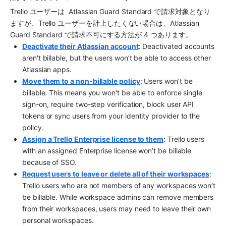
Trello ユーザーは 
 Atlassian Guard Standard
 で請求対象となり
ますが、Trello ユーザーを計上したくない場合は、
Atlassian 
Guard Standard
 で請求不可にする方法が 4 つあります。
Deactivate their Atlassian account
: Deactivated accounts 
aren't billable, but the users won’t be able to access other 
Atlassian apps.
Move them to a non-billable policy
: Users won’t be 
billable. This means you won't be able to enforce single 
sign-on, require two-step verification, block user API 
tokens or sync users from your identity provider to the 
policy.
Assign a Trello Enterprise license to them
: Trello users 
with an assigned Enterprise license won’t be billable 
because of SSO.
Request users to leave or delete all of their workspaces
:
Trello users who are not members of any workspaces won’t 
be billable. While workspace admins can remove members 
from their workspaces, users may need to leave their own 
personal workspaces.