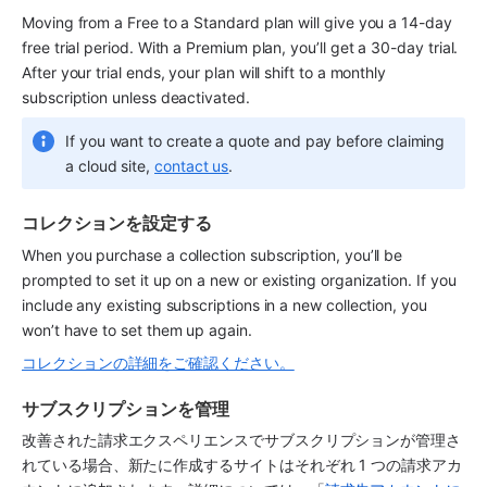
Moving from a Free to a Standard plan will give you a 14-day 
free trial period. With a Premium plan, you’ll get a 30-day trial. 
After your trial ends, your plan will shift to a monthly 
subscription unless deactivated.
If you want to create a quote and pay before claiming 
a cloud site, 
contact us
.
コレクションを設定する
When you purchase a collection subscription, you’ll be 
prompted to set it up on a new or existing organization. If you 
include any existing subscriptions in a new collection, you 
won’t have to set them up again.
コレクションの詳細をご確認ください。
サブスクリプションを管理
改善された請求エクスペリエンスでサブスクリプションが管理さ
れている場合、新たに作成するサイトはそれぞれ 1 つの請求アカ