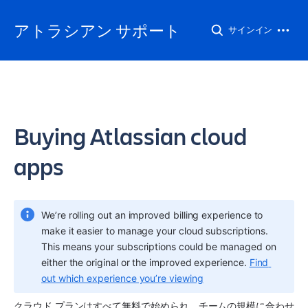
アトラシアン サポート
サインイン
Buying Atlassian cloud
apps
We’re rolling out an improved billing experience to 
make it easier to manage your cloud subscriptions. 
This means your subscriptions could be managed on 
either the original or the improved experience. 
Find 
out which experience you’re viewing
クラウド プランはすべて無料で始められ、チームの規模に合わせ