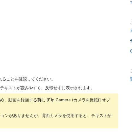
する方法: モバイルでは、外側のカメラを使用し、向きのロックを正しく設定して
れることを確認してください。 
景のテキストが読みやすく、反転せずに表示されます。
ため、動画を録画する
前に
 [Flip Camera (カメラを反転)] オプ
ションがありませんが、背面カメラを使用すると、テキストが