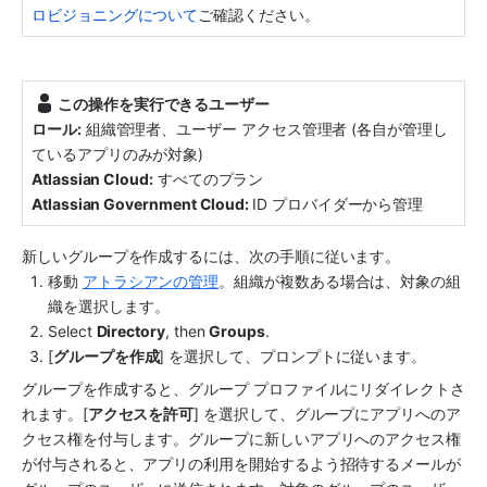
ロビジョニングについて
ご確認ください。
この操作を実行できるユーザー
ロール:
組織管理者、ユーザー アクセス管理者
 (各自が管理し
ている
アプリ
のみが対象)
Atlassian Cloud:
 すべてのプラン
Atlassian Government Cloud:
ID プロバイダーから管理
新しいグループを作成するには、次の手順に従います。
移動 
アトラシアンの管理
。組織が複数ある場合は、対象の組
織を選択します。
Select 
Directory
, then 
Groups
.
[
グループを作成
] を選択して、プロンプトに従います。
グループを作成すると、グループ プロファイルにリダイレクトさ
れます。[
アクセスを許可
] を選択して、グループに
アプリ
へのア
クセス権を付与します。グループに新しい
アプリ
へのアクセス権
が付与されると、
アプリ
の利用を開始するよう招待するメールが