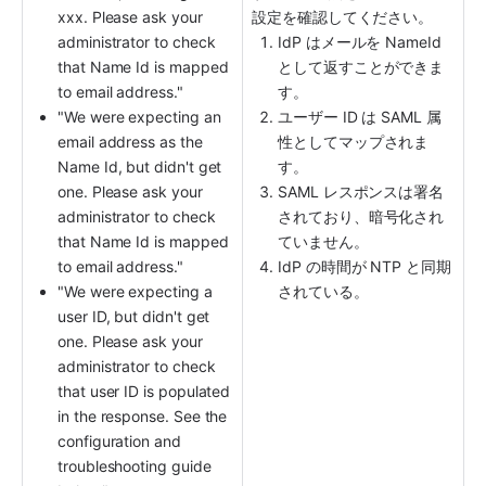
xxx. Please ask your 
設定を確認してください。
administrator to check 
IdP はメールを NameId 
that Name Id is mapped 
として返すことができま
to email address."
す。
"We were expecting an 
ユーザー ID は SAML 属
email address as the 
性としてマップされま
Name Id, but didn't get 
す。
one. Please ask your 
SAML レスポンスは署名
administrator to check 
されており、暗号化され
that Name Id is mapped 
ていません。
to email address."
IdP の時間が NTP と同期
"We were expecting a 
されている。
user ID, but didn't get 
one. Please ask your 
administrator to check 
that user ID is populated 
in the response. See the 
configuration and 
troubleshooting guide 