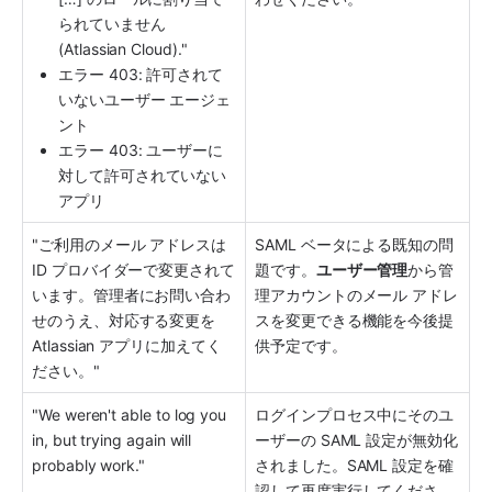
られていません 
(Atlassian Cloud)."
エラー 403: 許可されて
いないユーザー エージェ
ント
エラー 403: ユーザーに
対して許可されていない
アプリ
"ご利用のメール アドレスは 
SAML ベータによる既知の問
ID プロバイダーで変更されて
題です。
ユーザー管理
から管
います。管理者にお問い合わ
理アカウントのメール アドレ
せのうえ、対応する変更を 
スを変更できる機能を今後提
Atlassian 
アプリ
に加えてく
供予定です。
ださい。"
"We weren't able to log you 
ログインプロセス中にそのユ
in, but trying again will 
ーザーの SAML 設定が無効化
probably work."
されました。SAML 設定を確
認して再度実行してくださ