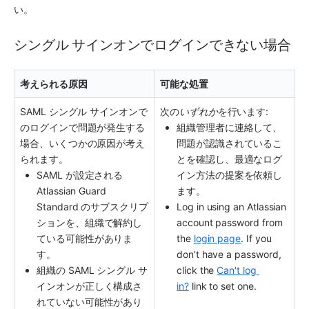
い。
シングル サインオンでログインできない場合
考えられる原因
可能な処置
SAML シングル サインオンで
次の
いずれか
を行います: 
のログインで問題が発生する
組織管理者に連絡して、
場合、いくつかの原因が考え
問題が認識されているこ
られます。
とを確認し、最適なログ
SAML が設定される 
イン方法の提案を依頼し
Atlassian Guard 
ます。
Standard
 のサブスクリプ
Log in using an Atlassian 
ションを、組織で解約し
account password from 
ている可能性がありま
the 
login page
. If you 
す。
don’t have a password, 
組織の SAML シングル サ
click the 
Can't log 
インオンが正しく構成さ
in?
 link to set one.
れていない可能性があり