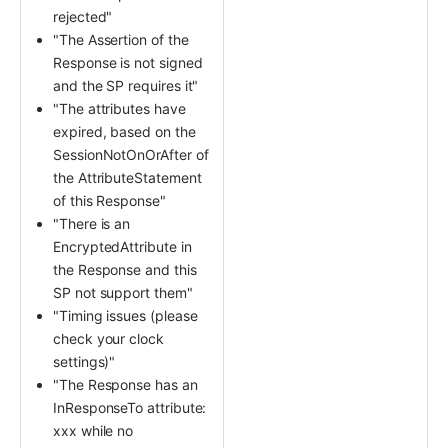
rejected"
"The Assertion of the 
Response is not signed 
and the SP requires it"
"The attributes have 
expired, based on the 
SessionNotOnOrAfter of 
the AttributeStatement 
of this Response"
"There is an 
EncryptedAttribute in 
the Response and this 
SP not support them"
"Timing issues (please 
check your clock 
settings)"
"The Response has an 
InResponseTo attribute: 
xxx while no 