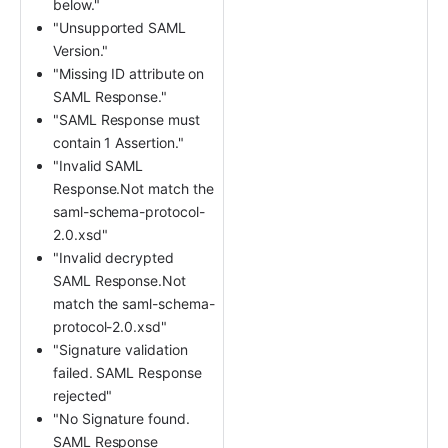
below."
"Unsupported SAML 
Version."
"Missing ID attribute on 
SAML Response."
"SAML Response must 
contain 1 Assertion."
"Invalid SAML 
Response.Not match the 
saml-schema-protocol-
2.0.xsd"
"Invalid decrypted 
SAML Response.Not 
match the saml-schema-
protocol-2.0.xsd"
"Signature validation 
failed. SAML Response 
rejected"
"No Signature found. 
SAML Response 