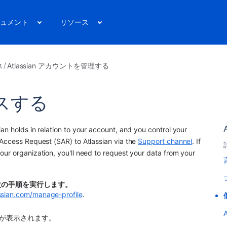
ュメント
リソース
ス
Atlassian アカウントを管理する
スする
n holds in relation to your account, and you control your 
Access Request (SAR) to Atlassian via the 
Support channel
. If 
ur organization, you'll need to request your data from your 
次の手順を実行します。
assian.com/manage-profile
.
かが表示されます。