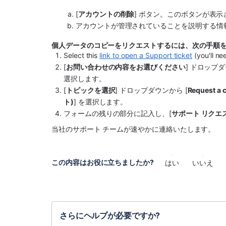
[
アカウントの削除
] ボタン。このボタンが表
アカウントが管理されていることを説明する情
個人データのコピーをリクエストするには、次の手順
Select this 
link to open a Support ticket
 (you'll n
[
お問い合わせの内容をお選びください
] ドロップダ
選択します。
[
トピックを選択
] ドロップダウンから [
Request 
ト)
] を選択します。
フォームの残りの部分に記入し、[
サポート リクエ
当社のサポート チームが速やかに連絡いたします。
この内容はお役に立ちましたか?
はい
いいえ
さらにヘルプが必要ですか?