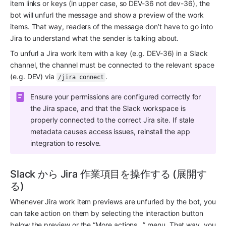
item links or keys (in upper case, so DEV-36 not dev-36), the 
bot will unfurl the message and show a preview of the work 
items. That way, readers of the message don’t have to go into 
Jira to understand what the sender is talking about.
To unfurl a Jira work item with a key (e.g. DEV-36) in a Slack 
channel, the channel must be connected to the relevant space 
(e.g. DEV) via 
.
/jira connect
Ensure your permissions are configured correctly for 
the Jira space, and that the Slack workspace is 
properly connected to the correct Jira site. If stale 
metadata causes access issues, reinstall the app 
integration to resolve.
Slack から Jira 作業項目を操作する (展開す
る)
Whenever Jira work item previews are unfurled by the bot, you 
can take action on them by selecting the interaction button 
below the preview or the “More actions…” menu. That way, you 