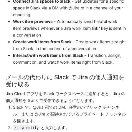
Connect Jira spaces to Slack
 - Get updates for a specific 
space in Slack via a DM with @Jira or in a channel of your 
choosing.
Work item previews
 - Automatically send helpful work 
item previews whenever a Jira work item link/ key is sent in 
a conversation
Create work items from Slack 
- Create work items straight 
from Slack, in the context of a conversation
Interact with work items from Slack
 - Transition, assign, 
comment on, and watch work items right from Slack.
メールの代わりに Slack で Jira の個人通知を
受け取る
Jira Cloud アプリを Slack ワークスペースに追加すると、Jira の
個人通知を Slack で受信できるようになります。
Slack で、@Jira 宛ての DM、任意のパブリック チャンネ
ル、または @Jira が招待されているプライベート チャンネル
を開きます。
 と入力します。
/jira notify