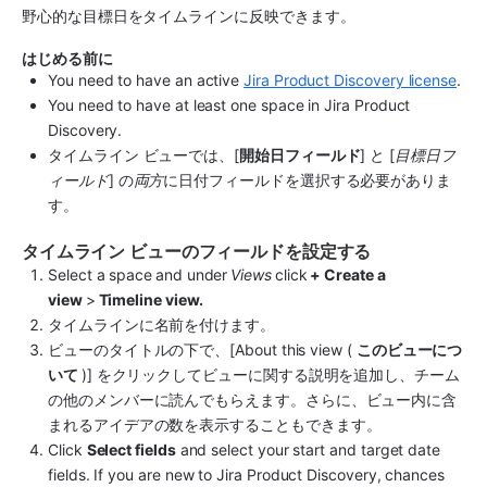
野心的な目標日をタイムラインに反映できます。
はじめる前に
You need to have an active 
Jira Product Discovery license
.
You need to have at least one space in Jira Product 
Discovery.
タイムライン ビューでは、[
開始日フィールド
] と [
目標日フ
ィールド
] の
両方
に日付フィールドを選択する必要がありま
す。
タイムライン ビューのフィールドを設定する
Select a space
and under
Views
click
 + Create a 
view 
>
 Timeline view.
タイムラインに名前を付けます。
ビューのタイトルの下で、[About this view ( 
このビューにつ
いて 
)] をクリックしてビューに関する説明を追加し、チーム
の他のメンバーに読んでもらえます。さらに、ビュー内に含
まれるアイデアの数を表示することもできます。 
Click 
Select fields
 and select your start and target date 
fields. If you are new to Jira Product Discovery, chances 