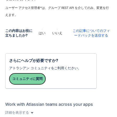
ユーザー アクセス管理者*は、グループ REST API を介してのみ、変更を行
えます。
この内容はお役に
この記事についてのフィ
はい
いいえ
立ちましたか?
ードバックを送信する
さらにヘルプが必要ですか?
アトラシアン コミュニティをご利用ください。
コミュニティに質問
Work with Atlassian teams across your apps
詳細を表示する