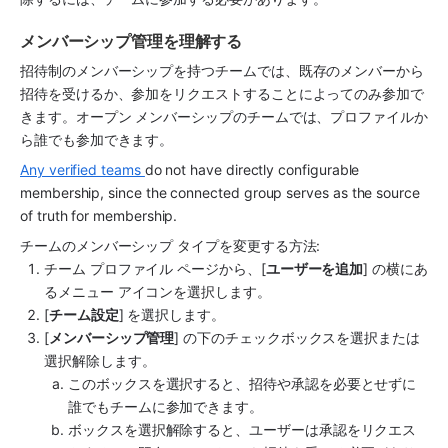
メンバーシップ管理を理解する
招待制のメンバーシップを持つチームでは、既存のメンバーから
招待を受けるか、参加をリクエストすることによってのみ参加で
きます。オープン メンバーシップのチームでは、プロファイルか
ら誰でも参加できます。
Any verified teams 
do not have directly configurable 
membership, since the connected group serves as the source 
of truth for membership. 
チームのメンバーシップ タイプを変更する方法: 
チーム プロファイル ページから、[
ユーザーを追加
] の横にあ
るメニュー アイコンを選択します。
[
チーム設定
] を選択します。
[
メンバーシップ管理
] の下のチェックボックスを選択または
選択解除します。
このボックスを選択すると、招待や承認を必要とせずに
誰でもチームに参加できます。
ボックスを選択解除すると、ユーザーは承認をリクエス