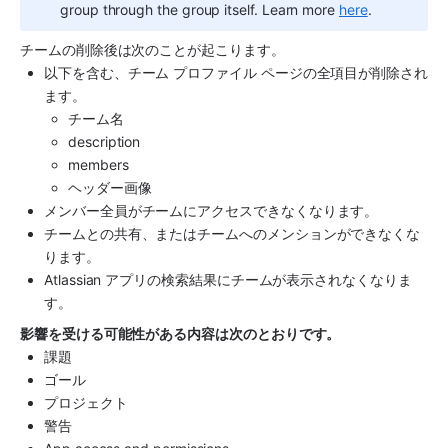
group through the group itself. Learn more 
here
.
チームの削除後は次のことが起こります。
以下を含む、チーム プロファイル ページの全項目が削除され
ます。
チーム名
description
members
ヘッダー画像
メンバー全員がチームにアクセスできなくなります。
チームとの共有、またはチームへのメンションができなくな
ります。
Atlassian 
アプリ
の検索結果にチームが表示されなくなりま
す。
影響を受ける可能性がある内容は次のとおりです。
課題
ゴール
プロジェクト
警告