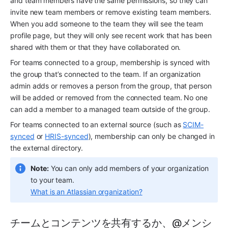
and team members have the same permissions, so they can 
invite new team members or remove existing team members. 
When you add someone to the team they will see the team 
profile page, but they will only see recent work that has been 
shared with them or that they have collaborated on.
For teams connected to a group, membership is synced with 
the group that’s connected to the team. If an organization 
admin adds or removes a person from the group, that person 
will be added or removed from the connected team. No one 
can add a member to a managed team outside of the group.
For teams connected to an external source (such as 
SCIM-
synced
 or 
HRIS-synced
), membership can only be changed in 
the external directory.
Note:
 You can only add members of your organization 
to your team. 
What is an Atlassian organization?
チームとコンテンツを共有するか、@メンシ