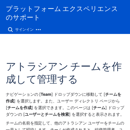
プラットフォーム エクスペリエンス
のサポート
サインイン
アトラシアン チームを作
成して管理する
ナビゲーションの [
Team
] ドロップダウンに移動して [
チームを
作成
] を選択します。また、ユーザー ディレクトリ ページから 
[
チームを作成
] を選択できます。このページは [
チーム
] ドロップ
ダウンの [
ユーザーとチームを検索
] を選択すると表示されます。
チームの名前を指定して、他のアトラシアン ユーザーをチームの
一員として招待します。チームが作成されると、組織管理者、ユ