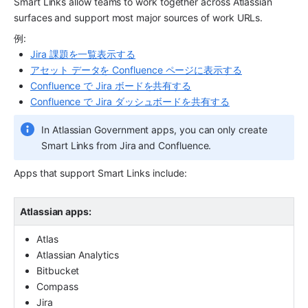
Smart Links allow teams to work together across Atlassian 
surfaces and support most major sources of work URLs.
例:
Jira 課題を一覧表示する
アセット データを Confluence ページに表示する
Confluence で Jira ボードを共有する
Confluence で Jira ダッシュボードを共有する
In Atlassian Government apps, you can only create 
Smart Links from Jira and Confluence.
Apps that support Smart Links include:
Atlassian apps:
Atlas
Atlassian Analytics
Bitbucket
Compass
Jira