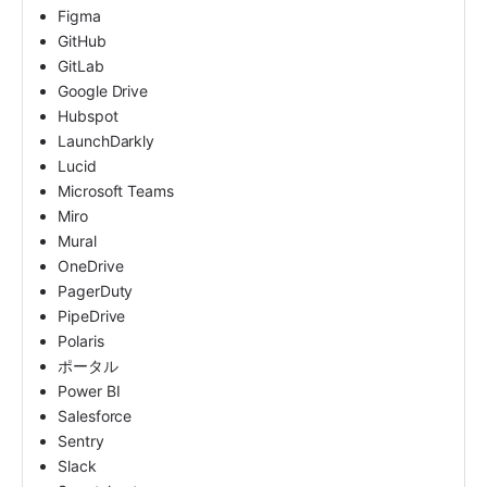
Figma
GitHub
GitLab
Google Drive
Hubspot
LaunchDarkly
Lucid
Microsoft Teams
Miro
Mural
OneDrive
PagerDuty
PipeDrive
Polaris
ポータル
Power BI
Salesforce
Sentry
Slack