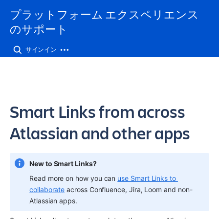
プラットフォーム エクスペリエンス
のサポート
サインイン
Smart Links from across
Atlassian and other apps
New to Smart Links?
Read more on how you can 
use Smart Links to 
collaborate
 across Confluence, Jira, Loom and non-
Atlassian apps.