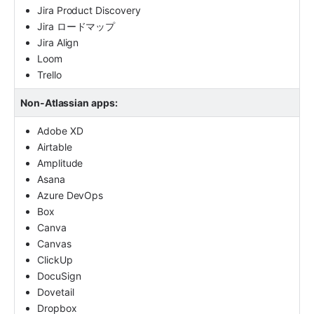
Jira Product Discovery
Jira ロードマップ
Jira Align
Loom
Trello
Non-Atlassian apps:
Adobe XD
Airtable
Amplitude
Asana
Azure DevOps
Box
Canva
Canvas
ClickUp
DocuSign
Dovetail
Dropbox