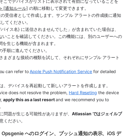
して、そこでデバイスがリストに表示されて有効になっていることを
> [通知ルール]
 の順に移動して変更できます。
設定の受信者として作成します。サンプル アラートの作成後に通知
認してください。
デバイス名} に送信されませんでした」が含まれていた場合は、
ないことを確認してください。この機能には、別のユーザーへの
間を生じる機能が含まれます。
の手順に進んでください。
ど、さまざまな接続の種類を試して、それぞれにサンプル アラート
ou can refer to 
Apple Push Notification Service
 for detailed 
は、デバイスを再起動して新しいアラートを作成します。
evice does not resolve the problem, 
Hard Reseting
 the device 
, 
apply this as a last resort
 and we recommend you to 
.
に問題が生じる可能性がありますが、
Atlassian ではジェイルブ
意ください。
Opsgenie へのログイン、プッシュ通知の表示、iOS デ