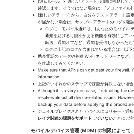
[通知ルール] > [新しいアラート] の順に移動
確認します。そうではない場合は、
[プロファイル] 
[
新しいアラート
] から、自分をテスト アラート
が届かない場合は、サンプル アラートのログを確
ログに「モバイル通知は、{あなたのモバイル 
通知を妨げる可能性がある機能を有効にしてい
転送、通知オフなど、通知を受信しなかった期
ログに上記のログが含まれている場合は、以下
携帯電話のデータや各種 Wi-Fi ネットワークな
を作成してみてください。
Make sure that APNs can get past your firewall. Y
information.
上記のいずれかのステップで課題が解決しない場合
Although it is a very rare case, if rebooting the d
resolves almost all device-related issues. However
backup your data before applying this procedure
ジェイルブレイクされたデバイスにはリモート通知
レイク関連の課題をサポートしていない
ことにご注
モバイル デバイス管理 (MDM) の制限によって、