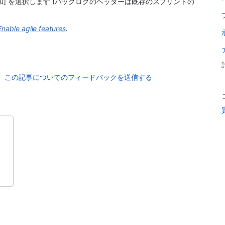
加] を選択します (バックログのヘッダーは既存のスプリントの
Enable agile features
.
この記事についてのフィードバックを送信する