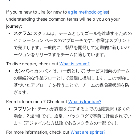
If you’re new to Jira (or new to 
agile methodologies
), 
understanding these common terms will help you on your 
journey:
スクラム
: スクラムは、チームとしてゴールを達成するための
イテレーション ベースのアプローチです。作業はスプリント
で完了します。一般的に、製品を開発して定期的に新しいバ
ージョンをリリースするチームに適しています。 
To dive deeper, check out 
What is scrum?
.
 カンバン
: カンバン は、(一例として) サービス指向のチーム
の継続的な作業フローとして最適に機能します。この制約に
基づいたアプローチを行うことで、チームの過負荷状態を防
ぎます。 
Keen to learn more? Check out 
What is kanban?
.
スプリント
: チームが課題を完了するまでの固定期間 (多くの
場合、2 週間) です。通常、バックログで事前に計画されてい
ます (アジャイルな方法論であるスクラムの一部です)。
For more information, check out 
What are sprints?
.