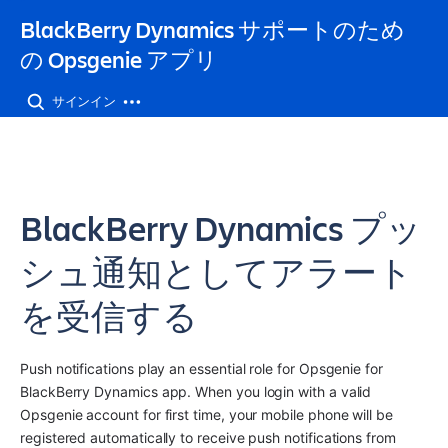
BlackBerry Dynamics サポートのため
の Opsgenie アプリ
サインイン
BlackBerry Dynamics プッ
シュ通知としてアラート
を受信する
Push notifications play an essential role for Opsgenie for 
BlackBerry Dynamics app. When you login with a valid 
Opsgenie account for first time, your mobile phone will be 
registered automatically to receive push notifications from 