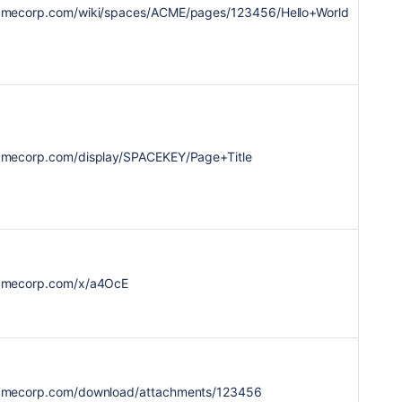
acmecorp.com/wiki/spaces/ACME/pages/123456/Hello+World
acmecorp.com/display/SPACEKEY/Page+Title
acmecorp.com/x/a4OcE
.acmecorp.com/download/attachments/123456