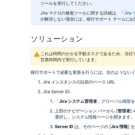
ツールを実行してください。
Jira マクロの修復ツールに関する詳細は、「
Jir
が解決しない場合には、移行サポート チームにお
ソリューション
これは時間のかかる手動タスクであるため、当社
営業時間内で実行しています。
移行サポートで必要な更新を行うには、次のようない
Jira インスタンスの以前のベース URL
Jira Server ID:
「
Jira システム管理者
」
グローバル権限
を
上部のナビゲーション バーから [
管理者
] >
選択し、システム情報ページを開きます。
Server ID
は、そのページの [
Jira 情報
]