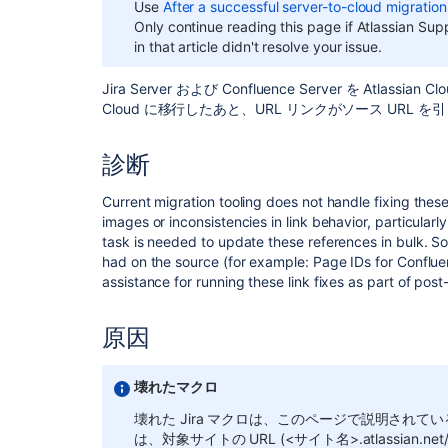
Use
After a successful server-to-cloud migration
Only continue reading this page if Atlassian Supp
in that article didn't resolve your issue.
Jira Server および Confluence Server を Atlassia
Cloud に移行したあと、URL リンクがソース URL
診断
Current migration tooling does not handle fixing these
images or inconsistencies in link behavior, particularl
task is needed to update these references in bulk. S
had on the source (for example: Page IDs for Conflu
assistance for running these link fixes as part of post
原因
壊れたマクロ
壊れた Jira マクロは、このページで説明され
は、対象サイトの URL (<サイト名>.atlassian.net/wiki