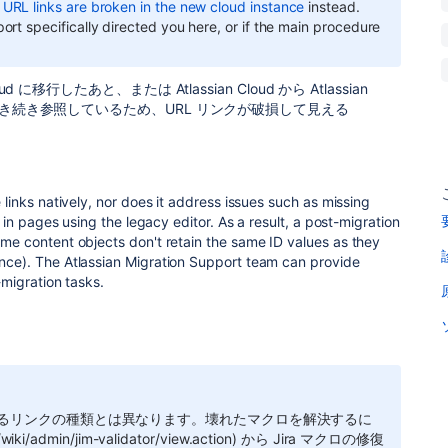
 URL links are broken in the new cloud instance
instead.
ort specifically directed you here, or if the main procedure
n Cloud に移行したあと、または Atlassian Cloud から Atlassian
 を引き続き参照しているため、URL リンクが破損して見える
 links natively, nor does it address issues such as missing
y in pages using the legacy editor. As a result, a post-migration
ome content objects don't retain the same ID values as they
ence). The Atlassian Migration Support team can provide
-migration tasks.
ているリンクの種類とは異なります。壊れたマクロを解決するに
/admin/jim-validator/view.action) から Jira マクロの修復