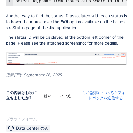
select id,pname from issuestatus where id in ('st
Another way to find the status ID associated with each status is
to hover the mouse over the
Edit
option available on the Issues
>> Status page of the Jira application.
The status ID will be displayed at the bottom left corner of the
page. Please see the attached screenshot for more details.
更新日時:
September 26, 2025
この内容はお役に
この記事についてのフィ
はい
いいえ
立ちましたか?
ードバックを送信する
プラットフォーム
Data Center のみ